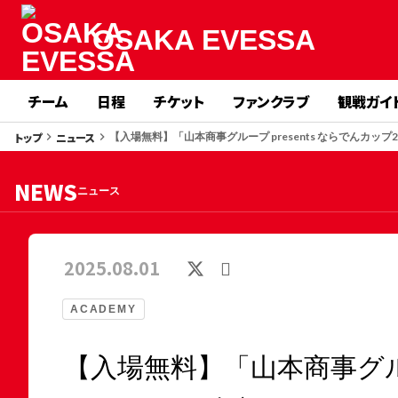
OSAKA EVESSA
チーム
日程
チケット
ファンクラブ
観戦ガイ
トップ
ニュース
keyboard_arrow_right
keyboard_arrow_right
【入場無料】「山本商事グループ presents ならでんカップ
NEWS
ニュース
2025.08.01
ACADEMY
【入場無料】「山本商事グループ