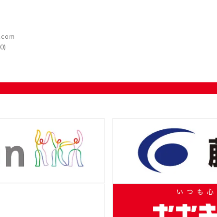
com
0)