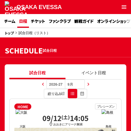
OSAKA EVESSA
チーム
日程
チケット
ファンクラブ
観戦ガイド
オンラインショップ
試合日程（リスト）
トップ
keyboard_arrow_right
SCHEDULE
試合日程
試合日程
イベント日程
keyboard_arrow_left
keyboard_arrow_right
絞り込み
tune
format_list_bulleted
calendar_month
HOME
プレシーズン
09/12
14:05
(土)
location_on
おおきにアリーナ舞洲
大阪
島根