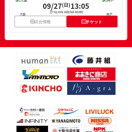
09/27
13:05
(日)
location_on
GLION ARENA KOBE
大阪
神戸
sports_basketball
試合情報
confirmation_number
チケット