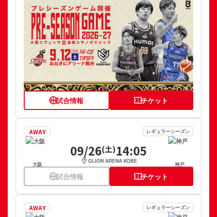
sports_basketball
試合情報
confirmation_number
チケット
AWAY
レギュラーシーズン
09/26
14:05
(土)
location_on
GLION ARENA KOBE
大阪
神戸
sports_basketball
試合情報
confirmation_number
チケット
AWAY
レギュラーシーズン