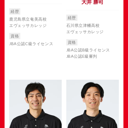
大井 勝司
経歴
経歴
鹿児島県立奄美高校
エヴェッサカレッジ
石川県立津幡高校
エヴェッサカレッジ
資格
資格
JBA公認C級ライセンス
JBA公認B級ライセンス
JBA公認E級審判