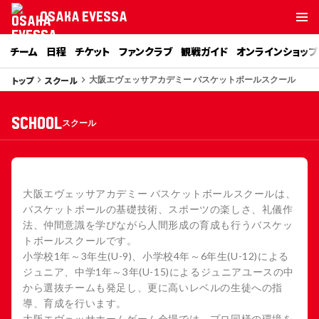
OSAKA EVESSA
チーム
日程
チケット
ファンクラブ
観戦ガイド
オンラインショップ
トップ
スクール
keyboard_arrow_right
keyboard_arrow_right
大阪エヴェッサアカデミー バスケットボールスクール
school
スクール
大阪エヴェッサアカデミー バスケットボールスクールは、
バスケットボールの基礎技術、スポーツの楽しさ、礼儀作
法、仲間意識を学びながら人間形成の育成も行うバスケッ
トボールスクールです。
小学校1年～3年生(U-9)、小学校4年～6年生(U-12)による
ジュニア、中学1年～3年(U-15)によるジュニアユースの中
から選抜チームも発足し、更に高いレベルの生徒への指
導、育成を行います。
大阪エヴェッサホームゲーム会場では、プロ同様の環境を