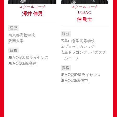
スクールコーチ
スクールコーチ
U15AC
澤井 伸男
仲 剛士
経歴
経歴
南京都高校学校
阪南大学
広島山陽学高等学校
エヴェッサカレッジ
資格
広島ドラゴンフライズスク
JBA公認C級ライセンス
ールコーチ
JBA公認E級審判
資格
JBA公認D級ライセンス
JBA公認E級審判