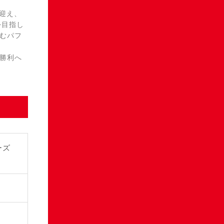
を迎え、
を目指し
むパフ
勝利へ
ーズ