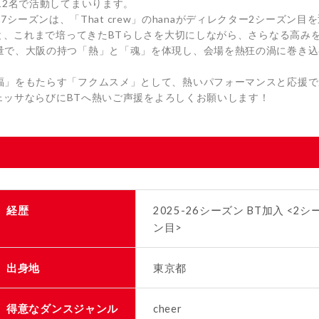
12名で活動してまいります。
27シーズンは、「That crew」のhanaがディレクター2シーズン目
もと、これまで培ってきたBTらしさを大切にしながら、さらなる高み
量で、大阪の持つ「熱」と「魂」を体現し、会場を熱狂の渦に巻き込
福」をもたらす「フクムスメ」として、熱いパフォーマンスと応援で
ヴェッサならびにBTへ熱いご声援をよろしくお願いします！
経歴
2025-26シーズン BT加入 <2シ
ン目>
出身地
東京都
得意なダンスジャンル
cheer