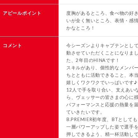
アピールポイント
度胸があるところ、食べ物の好
いが全く無いところ、表情・感
かなところ！
コメント
今シーズンよりキャプテンとし
動させていただくことになりま
た、2年目のHINAです！
スキルがあり、個性的なメンバ
ちとともに活動できること、本
嬉しくワクワクでいっぱいです♪
12人で手を取り合い、支えあい
ら、ヴェッサーの皆さまの心に
パフォーマンスと応援の熱量を
ていきたいです。
B.PREMIER初年度、BTとして
一層パワーアップした姿で選手
押しできるよう、精一杯活動し