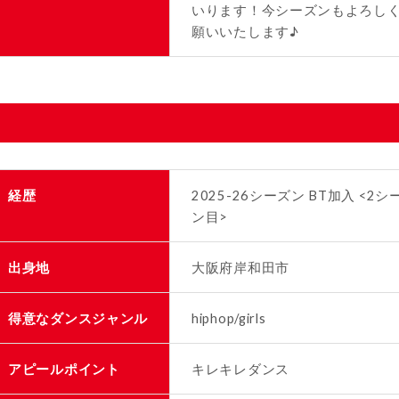
いります！今シーズンもよろし
願いいたします♪
経歴
2025-26シーズン BT加入 <2シ
ン目>
出身地
大阪府岸和田市
得意なダンスジャンル
hiphop/girls
アピールポイント
キレキレダンス