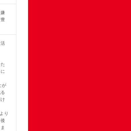
き嫌
情豊
て活
し
ーた
当に
なが
残る
届け
もより
を後
てま