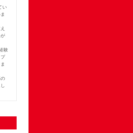
てい
いま
支え
いが
経験
ップ
りま
高の
にし